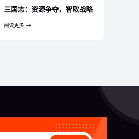
三国志：资源争夺，智取战略
阅读更多