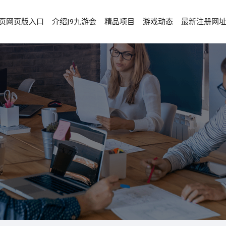
页网页版入口
介绍J9九游会
精品项目
游戏动态
最新注册网