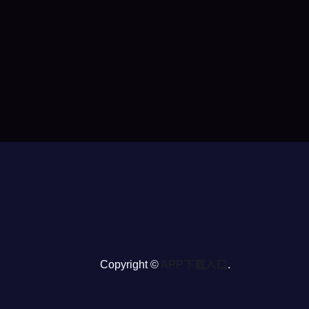
Copyright ©
APP下载入口
.