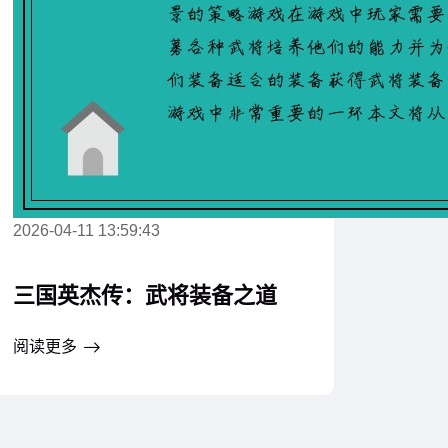
2026-04-11 13:59:43
三国英杰传：武将装备之道
阅读更多