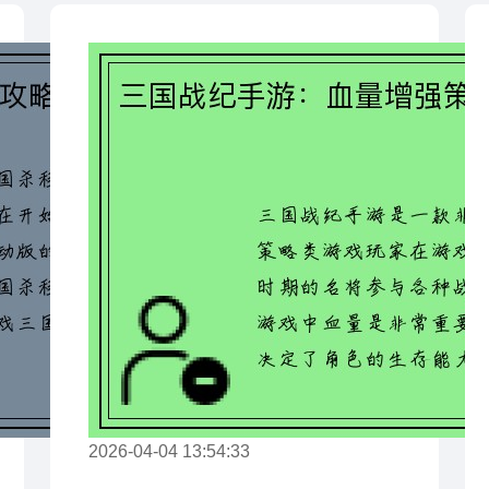
2026-04-04 13:54:33