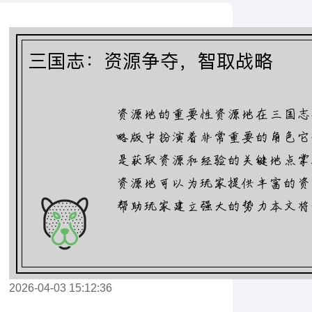
2026-04-03 15:12:36